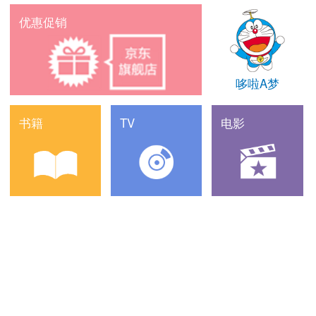
优惠促销
哆啦A梦
书籍
TV
电影