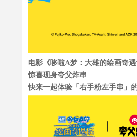
电影
《哆啦A梦：大雄的绘画奇遇
惊喜现身
夸父炸串
快来一起体验「右手粉左手串」